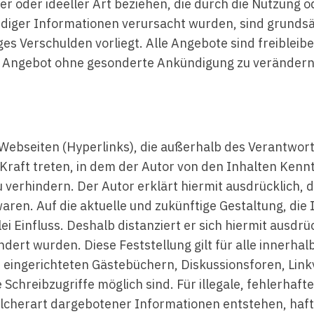
ler oder ideeller Art beziehen, die durch die Nutzun
ndiger Informationen verursacht wurden, sind grundsä
ges Verschulden vorliegt. Alle Angebote sind freibleib
te Angebot ohne gesonderte Ankündigung zu verändern,
 Webseiten (Hyperlinks), die außerhalb des Verantwor
n Kraft treten, in dem der Autor von den Inhalten Ken
u verhindern. Der Autor erklärt hiermit ausdrücklich, 
aren. Auf die aktuelle und zukünftige Gestaltung, die
i Einfluss. Deshalb distanziert er sich hiermit ausdrüc
ndert wurden. Diese Feststellung gilt für alle innerha
eingerichteten Gästebüchern, Diskussionsforen, Linkv
chreibzugriffe möglich sind. Für illegale, fehlerhaft
cherart dargebotener Informationen entstehen, haftet